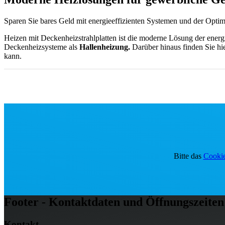
Sparen Sie bares Geld mit energieeffizienten Systemen und der Opti
Heizen mit Deckenheizstrahlplatten ist die moderne Lösung der energi
Deckenheizsysteme als
Hallenheizung.
Darüber hinaus finden Sie hi
kann.
KWK-Anlagen, BHKW, Kaskadierung:
Wir erklären Ihnen wichti
sollten. Außerdem erfahren Sie hier, welche Vorteile eine regelmäßig
Bitte das
Cookie
Footer - Kontaktdaten und Öffnungszeiten
Kontakt