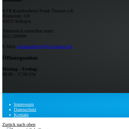
KTR Kundendienst Frank Thomas e.K.
Blumenstr. 119
42655 Solingen
Telefonisch erreichbar unter:
0212 209909
E-Mail:
kundendienst@ktr-solingen.de
Öffnungszeiten
Montag – Freitag:
08.00 – 17.00 Uhr
Impressum
Datenschutz
Kontakt
Zurück nach oben