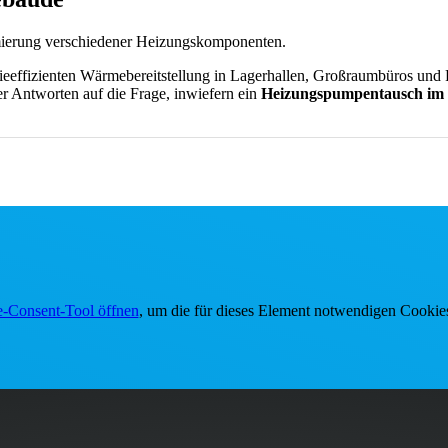
mierung verschiedener Heizungs­komponenten.
eeffizienten Wärmebereitstellung in Lagerhallen, Großraumbüros und Pr
er Antworten auf die Frage, inwiefern ein
Heizungspumpentausch im
ge Komponenten und Systeme, die Sie bei der Erneuerung, Modernisie
e
Heizungswartung
gerade für gewerbliche Gebäude mit sich bringt.
-Consent-Tool öffnen
, um die für dieses Element notwendigen Cookies