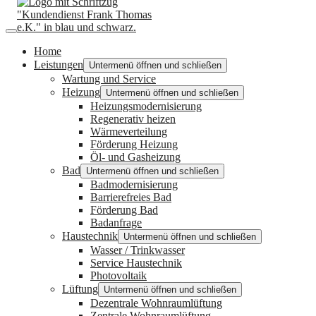
Home
Leistungen
Untermenü öffnen und schließen
Wartung und Service
Heizung
Untermenü öffnen und schließen
Heizungsmodernisierung
Regenerativ heizen
Wärmeverteilung
Förderung Heizung
Öl- und Gasheizung
Bad
Untermenü öffnen und schließen
Badmodernisierung
Barrierefreies Bad
Förderung Bad
Badanfrage
Haustechnik
Untermenü öffnen und schließen
Wasser / Trinkwasser
Service Haustechnik
Photovoltaik
Lüftung
Untermenü öffnen und schließen
Dezentrale Wohnraumlüftung
Zentrale Wohnraumlüftung