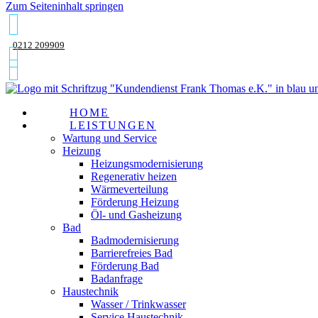
Zum Seiteninhalt springen
0212 209909
HOME
LEISTUNGEN
Wartung und Service
Heizung
Heizungsmodernisierung
Regenerativ heizen
Wärmeverteilung
Förderung Heizung
Öl- und Gasheizung
Bad
Badmodernisierung
Barrierefreies Bad
Förderung Bad
Badanfrage
Haustechnik
Wasser / Trinkwasser
Service Haustechnik