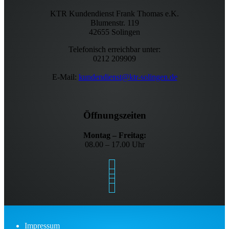
KTR Kundendienst Frank Thomas e.K.
Blumenstr. 119
42655 Solingen
Telefonisch erreichbar unter:
0212 209909
E-Mail:
kundendienst@ktr-solingen.de
Öffnungszeiten
Montag – Freitag:
08.00 – 17.00 Uhr
Impressum